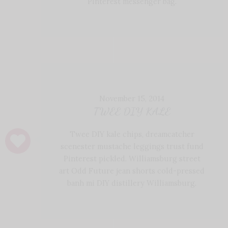
Pinterest messenger bag.
November 15, 2014
TWEE DIY KALE
Twee DIY kale chips, dreamcatcher
scenester mustache leggings trust fund
Pinterest pickled. Williamsburg street
art Odd Future jean shorts cold-pressed
banh mi DIY distillery Williamsburg.