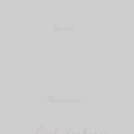
Sweet...
Memories...
Özel
Şarkımız