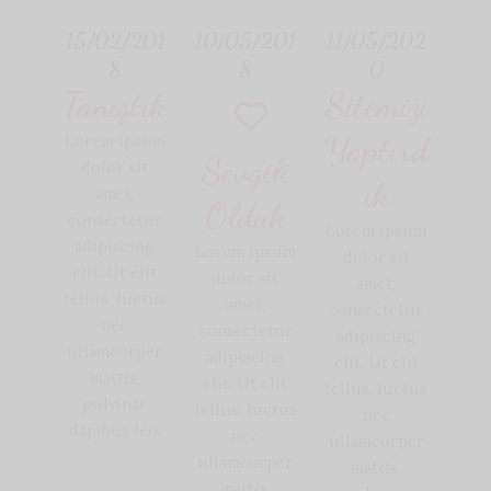
15/02/201
10/05/201
11/05/202
8
8
0
Tanıştık
Sitemizi
Yaptırd
Lorem ipsum
Sevgili
dolor sit
ık
amet,
Olduk
consectetur
Lorem ipsum
adipiscing
Lorem ipsum
dolor sit
elit. Ut elit
dolor sit
amet,
tellus, luctus
amet,
consectetur
nec
consectetur
adipiscing
ullamcorper
adipiscing
elit. Ut elit
mattis,
elit. Ut elit
tellus, luctus
pulvinar
tellus, luctus
nec
dapibus leo.
nec
ullamcorper
ullamcorper
mattis,
mattis,