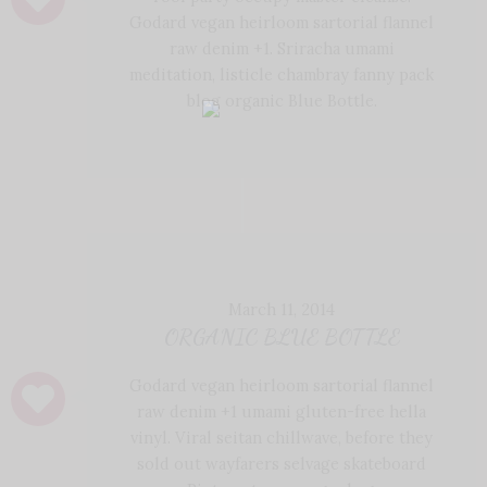
Godard vegan heirloom sartorial flannel
raw denim +1. Sriracha umami
meditation, listicle chambray fanny pack
blog organic Blue Bottle.
March 11, 2014
ORGANIC BLUE BOTTLE
Godard vegan heirloom sartorial flannel
raw denim +1 umami gluten-free hella
vinyl. Viral seitan chillwave, before they
sold out wayfarers selvage skateboard