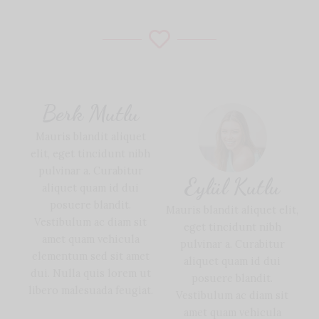
Berk Mutlu
Mauris blandit aliquet
elit, eget tincidunt nibh
pulvinar a. Curabitur
Eylül Kutlu
aliquet quam id dui
posuere blandit.
Mauris blandit aliquet elit,
Vestibulum ac diam sit
eget tincidunt nibh
amet quam vehicula
pulvinar a. Curabitur
elementum sed sit amet
aliquet quam id dui
dui. Nulla quis lorem ut
posuere blandit.
libero malesuada feugiat.
Vestibulum ac diam sit
amet quam vehicula